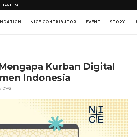
 GATEWAY: MANA YANG LEBIH TEPAT...
NICEPAY DUKUNG SCF DAYS 20
ENDATION
NICE CONTRIBUTOR
EVENT
STORY
: Mengapa Kurban Digital
umen Indonesia
views