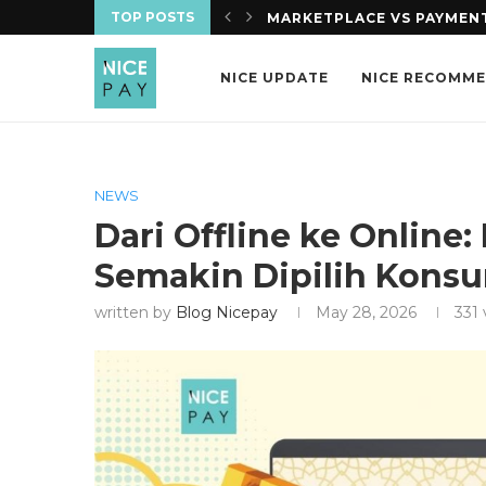
TOP POSTS
IS DALAM 10 MENIT. APA...
MARKETPLACE VS PAYMENT
NICE UPDATE
NICE RECOMM
NEWS
Dari Offline ke Online
Semakin Dipilih Kons
written by
Blog Nicepay
May 28, 2026
331