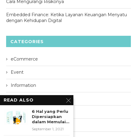
Cara Mengurangi Risikonya
Embedded Finance: Ketika Layanan Keuangan Menyatu
dengan Kehidupan Digital
CATEGORIES
eCommerce
Event
Information
Lifestyle
READ ALSO
News
6 Hal yang Perlu
Dipersiapkan
dalam Memulai...
NICE Contributor
September 1, 2021