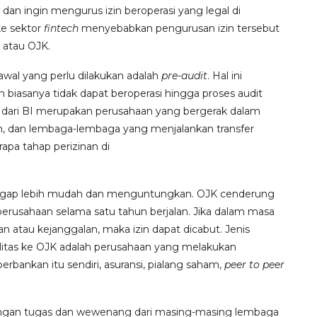
 dan ingin mengurus izin beroperasi yang legal di
ke sektor
fintech
menyebabkan
pengurusan izin tersebut
 atau OJK.
awal yang perlu dilakukan adalah
pre-audit
. Hal ini
iasanya tidak dapat beroperasi hingga proses audit
 dari BI merupakan perusahaan yang
bergerak dalam
n, dan lembaga-lembaga yang menjalankan transfer
rapa tahap perizinan di
nggap lebih mudah dan menguntungkan. OJK cenderung
perusahaan selama satu tahun berjalan. Jika dalam masa
n atau kejanggalan, maka izin dapat dicabut. Jenis
litas ke OJK
adalah perusahaan yang melakukan
perbankan itu sendiri, asuransi, pialang saham,
peer to peer
dengan tugas dan wewenang dari masing-masing lembaga