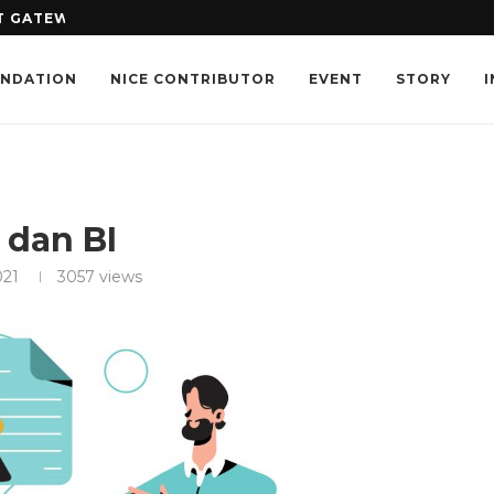
 GATEWAY: MANA YANG LEBIH TEPAT...
NICEPAY DUKUNG SCF DAYS 20
ENDATION
NICE CONTRIBUTOR
EVENT
STORY
 dan BI
021
3057
views