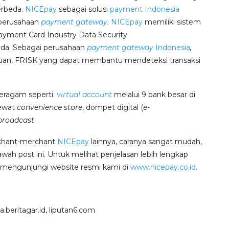
erbeda.
NICEpay
sebagai solusi
payment Indonesia
 perusahaan
payment gateway.
NICEpay
memiliki sistem
(Payment Card Industry Data Security
da. Sebagai perusahaan
payment gateway
Indonesia
,
ipuan, FRISK yang dapat membantu mendeteksi transaksi
eragam seperti:
virtual account
melalui 9 bank besar di
lewat
convenience store
, dompet digital (
e-
broadcast
.
rchant-merchant
NICEpay
lainnya, caranya sangat mudah,
ah post ini. Untuk melihat penjelasan lebih lengkap
t mengunjungi website resmi kami di
www.nicepay.co.id
.
beritagar.id, liputan6.com