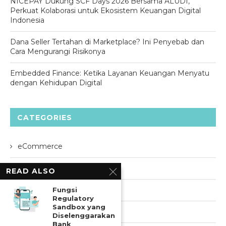
NICEPAY Dukung SCF Days 2026 Bersama ALUDI,
Perkuat Kolaborasi untuk Ekosistem Keuangan Digital
Indonesia
Dana Seller Tertahan di Marketplace? Ini Penyebab dan
Cara Mengurangi Risikonya
Embedded Finance: Ketika Layanan Keuangan Menyatu
dengan Kehidupan Digital
CATEGORIES
eCommerce
Event
READ ALSO
Information
Fungsi
Regulatory
Sandbox yang
Lifestyle
Diselenggarakan
Bank