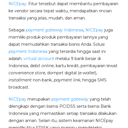
NICEpay
. Fitur tersebut dapat membantu pembayaran
ke
vendor
secara tepat waktu, mendapatkan rincian
transaksi yang jelas, mudah, dan aman.
Sebagai
payment gateway
Indonesia
,
NICEpay
juga
memiliki produk-produk pembayaran lainnya yang
dapat memudahkan transaksi bisnis Anda. Solusi
payment
Indonesia
yang tersedia hingga saat ini
adalah:
virtual account
melalui 9 bank besar di
Indonesia, d
ebit online
, kartu kredit, pembayaran lewat
convenience store,
dompet digital (
e-wallet
),
installment
non-bank,
payment link
, hingga SMS
broadcast.
NICEpay
merupakan
payment gateway
yang telah
dilengkapi dengan lisensi PCIDSS serta lisensi Bank
Indonesia yang memastikan setiap transaksi dilakukan
dengan aman. Selain itu, sistem keamanan NICEpay
memiliki fitur FRISK yang mampu mendeteksi